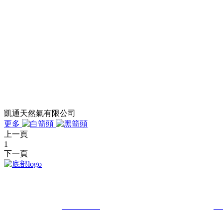
凱通天然氣有限公司
更多
上一頁
1
下一頁
我司是在2016年3月成立的雷電防護機構
總經理 ：趙 總
18902426210
業務副總：王經理
18